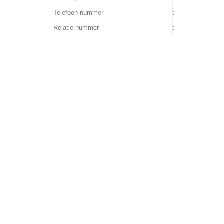
Telefoon nummer
:
Relatie nummer
:
Onderwerp:
Geachte heer/mevrouw,