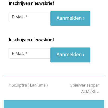
Inschrijven nieuwsbrief
Aanmelden
Inschrijven nieuwsbrief
Aanmelden
previous
Sculptra ( Lanluma )
Spierverlsapper
next
post:
post:
ALMERE