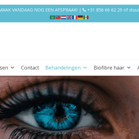
N MAAK VANDAAG NOG EEN AFSPRAAK! |
+31 856 66 62 29
of
stuu
ssen
Contact
Behandelingen
Biofibre haar