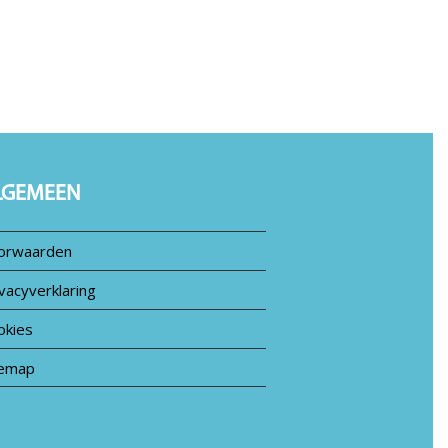
LGEMEEN
orwaarden
vacyverklaring
okies
temap