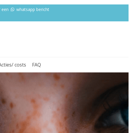
r een
whatsapp bericht
Acties/ costs
FAQ