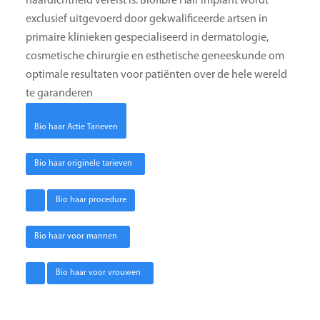
haardichtheid vereist is. Biofibre Hair Implant wordt
exclusief uitgevoerd door gekwalificeerde artsen in
primaire klinieken gespecialiseerd in dermatologie,
cosmetische chirurgie en esthetische geneeskunde om
optimale resultaten voor patiënten over de hele wereld
te garanderen
Bio haar Actie Tarieven
Bio haar originele tarieven
Bio haar procedure
Bio haar voor mannen
Bio haar voor vrouwen