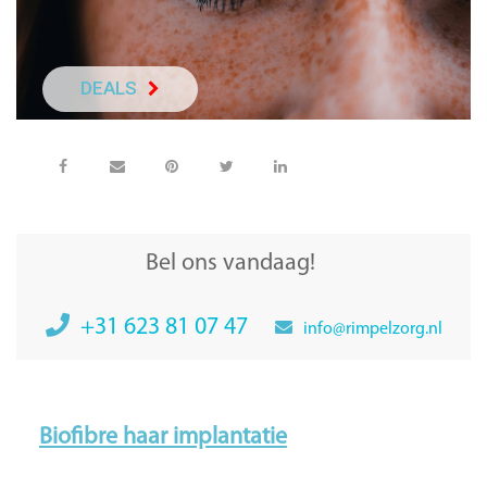
DEALS
NEEM DIRECT C
Bel ons vandaag!
+31 623 81 07 47
info@rimpelzorg.nl
Biofibre haar implantatie