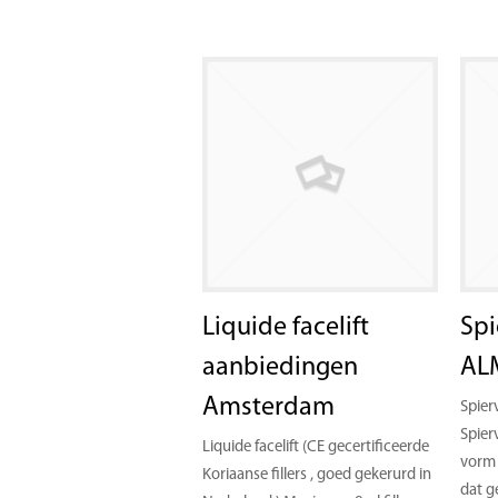
Liquide facelift
Spi
aanbiedingen
AL
Amsterdam
Spier
Spier
Liquide facelift (CE gecertificeerde
vorm 
Koriaanse fillers , goed gekerurd in
dat 