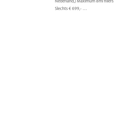
Nederland,) Maximum 8ml fillers
Slechts € 699,- …