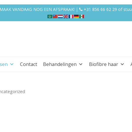
EN MAAK VANDAAG NOG EEN AFSPRAAK! |
+31 856 66 62 29
of
stuu
ssen
Contact
Behandelingen
Biofibre haar
ncategorized