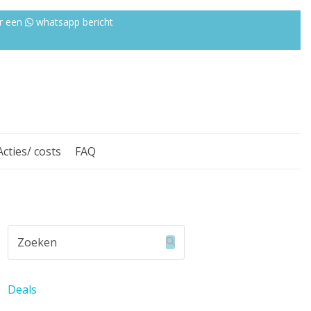
r een
whatsapp bericht
Acties/ costs
FAQ
Zoeken
Verzenden
Deals