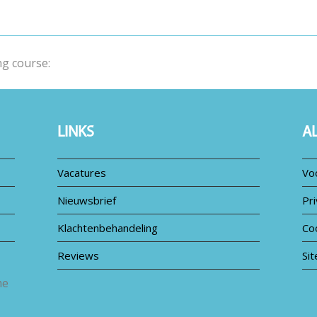
ng course:
LINKS
A
Vacatures
Vo
Nieuwsbrief
Pri
Klachtenbehandeling
Co
Reviews
Si
me