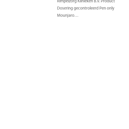
Rimpelzorg Klinieken B.V. Product
Dosering gecontroleerd Pen only
Mounjaro…