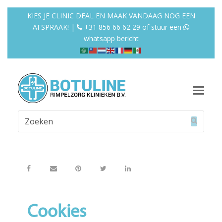
KIES JE CLINIC DEAL EN MAAK VANDAAG NOG EEN
AFSPRAAK! |
+31 856 66 62 29
of
stuur een
whatsapp bericht
Op
Mob
Zoeken
Me
Verzend
Cookies