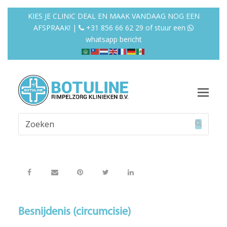
KIES JE CLINIC DEAL EN MAAK VANDAAG NOG EEN
AFSPRAAK! |
+31 856 66 62 29
of
stuur een
whatsapp bericht
Op
Mob
Zoeken
Me
Verzend
Besnijdenis (circumcisie)