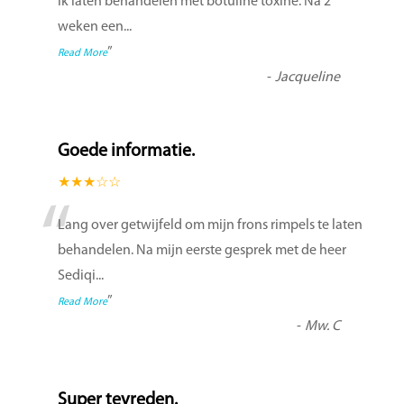
ik laten behandelen met botuline toxine. Na 2
weken een
...
”
Read More
-
Jacqueline
Goede informatie.
★★★☆☆
“
Lang over getwijfeld om mijn frons rimpels te laten
behandelen. Na mijn eerste gesprek met de heer
Sediqi
...
”
Read More
-
Mw. C
Super tevreden.