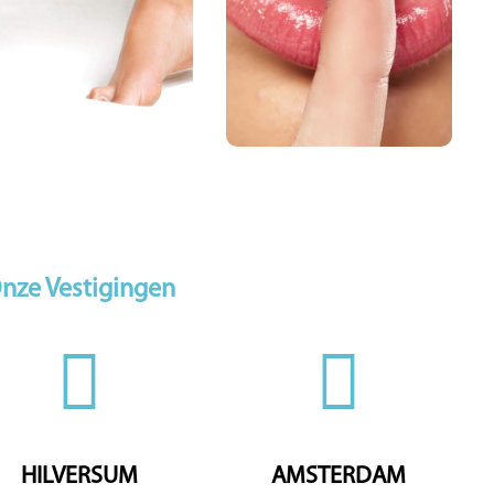
HIFU&HIFU Femininum
Nagenoeg pijnloos
Face
Alle huidtypen
Body
nze Vestigingen
HILVERSUM
AMSTERDAM