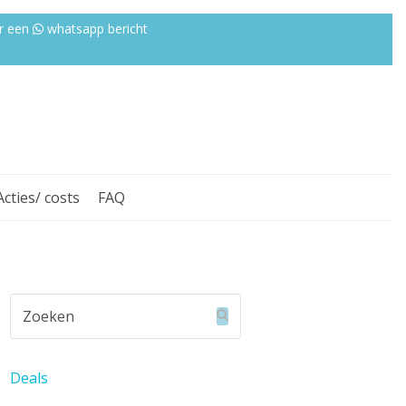
r een
whatsapp bericht
Acties/ costs
FAQ
Zoeken
Verzenden
Deals