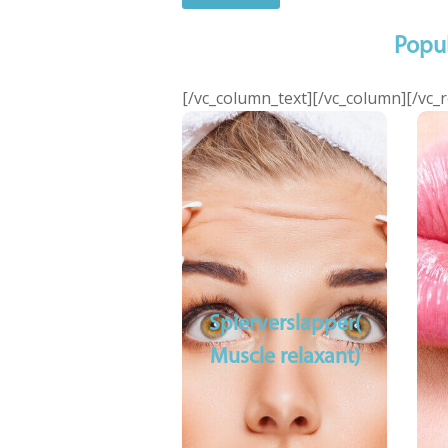
Popu
[/vc_column_text][/vc_column][/vc_
Spierverslapper(
Muscle relaxant)
Rimpel
behandeling
Spierverslapper(
Muscle relaxant)
Frons rimpels
Kraaien pootjes