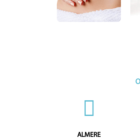
Voor het hardnekkige
vet
O
ALMERE