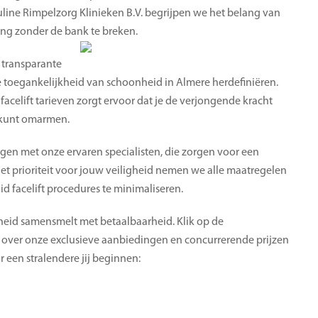
line Rimpelzorg Klinieken B.V. begrijpen we het belang van
ing zonder de bank te breken.
 transparante
e toegankelijkheid van schoonheid in Almere herdefiniëren.
acelift tarieven zorgt ervoor dat je de verjongende kracht
g kunt omarmen.
gen met onze ervaren specialisten, die zorgen voor een
 Met prioriteit voor jouw veiligheid nemen we alle maatregelen
d facelift procedures te minimaliseren.
eid samensmelt met betaalbaarheid. Klik op de
 over onze exclusieve aanbiedingen en concurrerende prijzen
aar een stralendere jij beginnen: