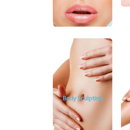
Liplines
Voorhoofd rimpels
Body Sculpting
Bodysculpting
Lase
Cool Sculpting
Body Sculpting
Geen operatie
Geen hersteltijd