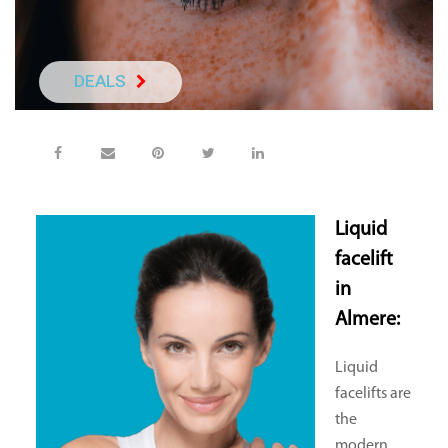
DEALS
NEEM DIRECT C
Liquid
facelift
in
Almere:
Liquid
facelifts are
the
modern