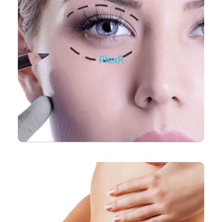
PlexR® Soft Surgery
Ooglidcorrecties
PlexR
Huidveroudering, zoals rimpels en fijne lijntjes
Acne en acnelittekens
Littekens en keloïd
Body Sculpting