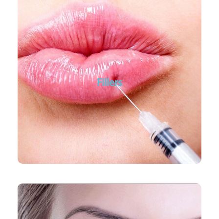
Fillers
Volume herstel
Jukbeenderen
Fillers
Lippen volume
Neus lippen plooien
Volume herstel wangen
PlexR