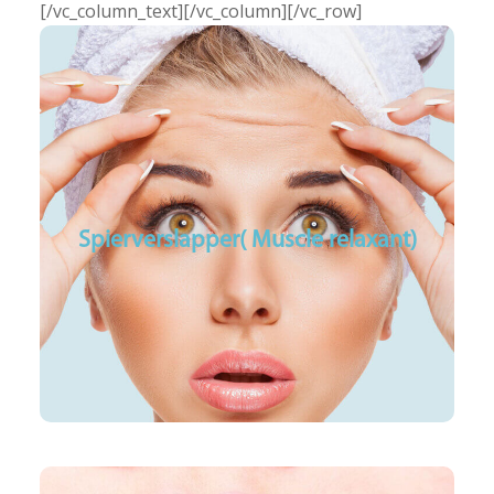
[/vc_column_text][/vc_column][/vc_row]
Spierverslapper( Muscle relaxant)
Rimpel behandeling
Frons rimpels
Spierverslapper( Muscle relaxant)
Kraaien pootjes
Liplines
Voorhoofd rimpels