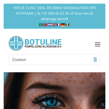
KIES JE CLINIC DEAL EN MAAK VANDAAG NOG EEN
AFSPRAAK! |
+31 856 66 62 29
of
stuur een
whatsapp bericht