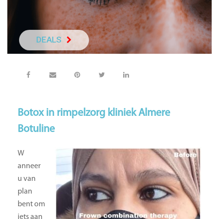
DEALS
NEEM DIRECT C
Botox in rimpelzorg kliniek Almere
Botuline
W
anneer
u van
plan
bent om
iets aan