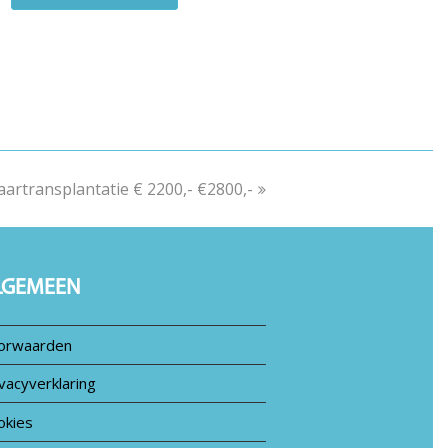
aartransplantatie € 2200,- €2800,-
ext
ost:
LGEMEEN
orwaarden
vacyverklaring
okies