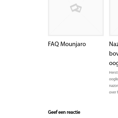
FAQ Mounjaro
Naz
bo
oog
Herst
oogli
nazor
over
Geef een reactie