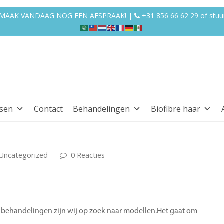
EN MAAK VANDAAG NOG EEN AFSPRAAK! |
+31 856 66 62 29
of
stuu
ssen
Contact
Behandelingen
Biofibre haar
Uncategorized
0 Reacties
e behandelingen zijn wij op zoek naar modellen.Het gaat om