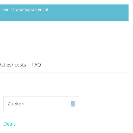
r een
whatsapp bericht
Acties/ costs
FAQ
Zoeken
Verzenden
Deals