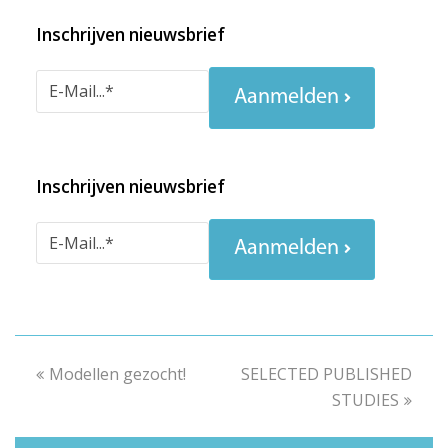
Inschrijven nieuwsbrief
Aanmelden
Inschrijven nieuwsbrief
Aanmelden
previous
Modellen gezocht!
SELECTED PUBLISHED
next
post:
post:
STUDIES