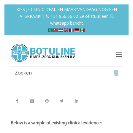
KIES JE CLINIC DEAL EN MAAK VANDAAG NOG EEN
AFSPRAAK! |
+31 856 66 62 29
of
stuur een
whatsapp bericht
Op
Mob
Zoeken
Me
Verzend
Below is a sample of existing clinical evidence: