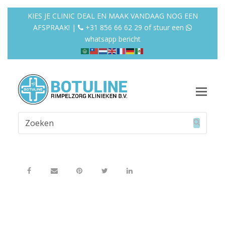
KIES JE CLINIC DEAL EN MAAK VANDAAG NOG EEN
AFSPRAAK! |
+31 856 66 62 29
of
stuur een
whatsapp bericht
Op
Mob
Zoeken
Me
Verzend