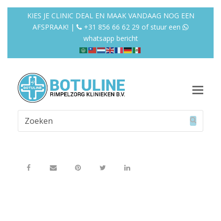
KIES JE CLINIC DEAL EN MAAK VANDAAG NOG EEN
AFSPRAAK! |
+31 856 66 62 29
of
stuur een
whatsapp bericht
Op
Mob
Zoeken
Me
Verzend