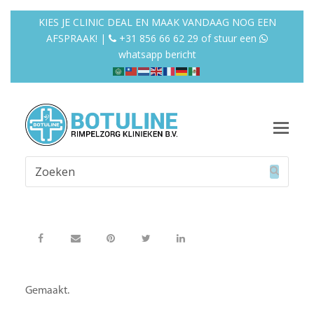
KIES JE CLINIC DEAL EN MAAK VANDAAG NOG EEN
AFSPRAAK! |
+31 856 66 62 29
of
stuur een
whatsapp bericht
Op
Mob
Zoeken
Me
Verzend
Gemaakt.