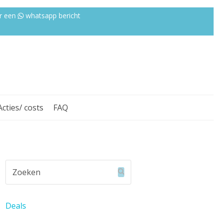
r een
whatsapp bericht
Acties/ costs
FAQ
Zoeken
Verzenden
Deals