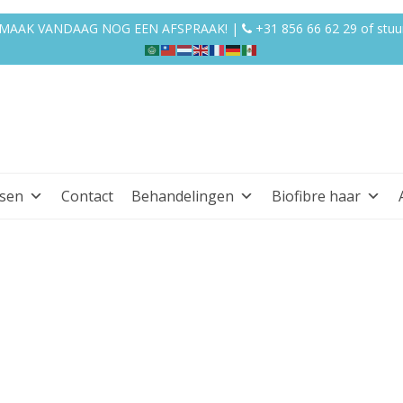
EN MAAK VANDAAG NOG EEN AFSPRAAK! |
+31 856 66 62 29
of
stuu
ssen
Contact
Behandelingen
Biofibre haar