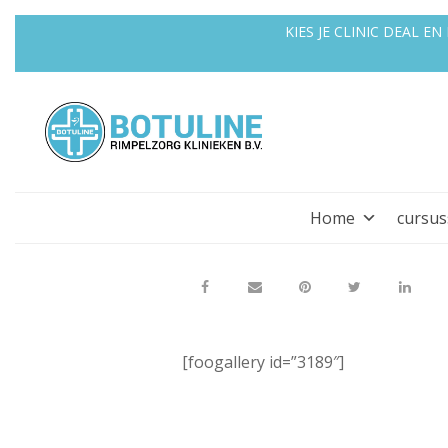
KIES JE CLINIC DEAL 
Home
cursu
[foogallery id=”3189″]