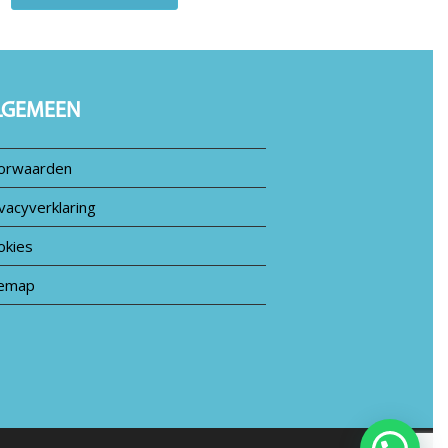
LGEMEEN
orwaarden
vacyverklaring
okies
temap