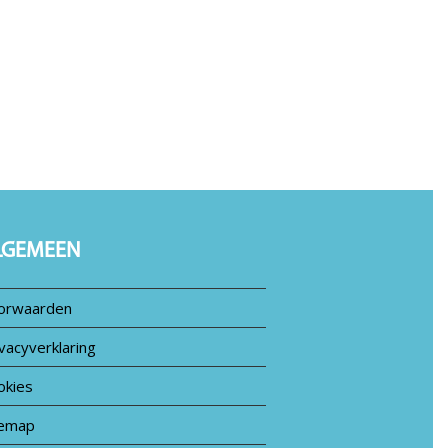
LGEMEEN
orwaarden
vacyverklaring
okies
temap