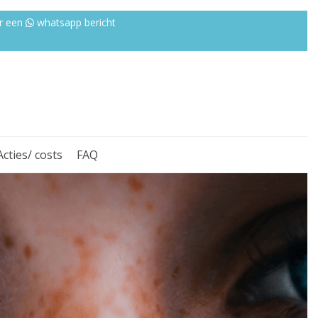
r een
whatsapp bericht
Acties/ costs
FAQ