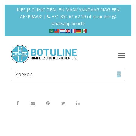
KIES JE CLINIC DEAL EN MAAK VANDAAG NOG EEN
AFSPRAAK! |
+31 856 66 62 29
of
stuur een
whatsapp bericht
Op
Mob
Zoeken
Me
Verzend