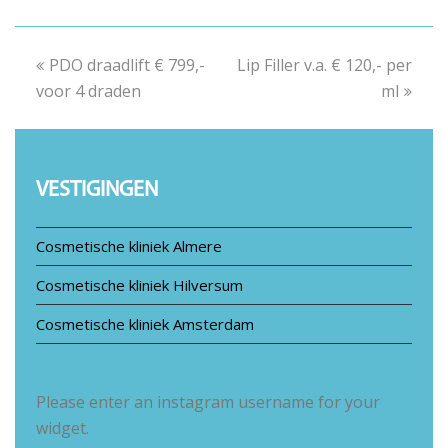
previous
PDO draadlift € 799,-
Lip Filler v.a. € 120,- per
next
voor 4 draden
post:
post:
ml
VESTIGINGEN
Cosmetische kliniek Almere
Cosmetische kliniek Hilversum
Cosmetische kliniek Amsterdam
Please enter an instagram username for your
widget.