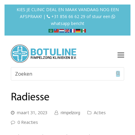
KIES JE CLINIC DEAL EN MAAK VANDAAG NOG EEN
AFSPRAAK! |
+31 856 66 62 29
of
stuur een
whatsapp bericht
Op
Mob
Zoeken
Me
Verzend
Radiesse
maart 31, 2023
Acties
rimpelzorg
0 Reacties