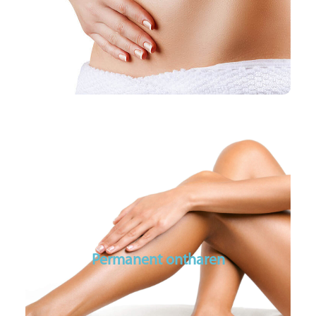
Geen operatie
Geen hersteltijd
Voor het hardnekkige vet
Permanent ontharen
Laserbehandelingen
Permanente ontharing voor alle huidtypen
Permanent ontharen
Soprano ICE systeem: