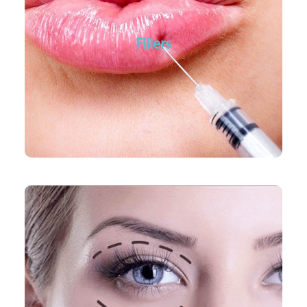
Volume herstel
Jukbeenderen
Fillers
Lippen volume
Neus lippen plooien
Volume herstel wangen
PlexR
PlexR® Soft Surgery