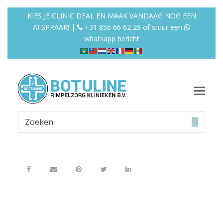
KIES JE CLINIC DEAL EN MAAK VANDAAG NOG EEN
AFSPRAAK! |
+31 856 66 62 29
of
stuur een
whatsapp bericht
Op
Mob
Zoeken
Me
Verzend