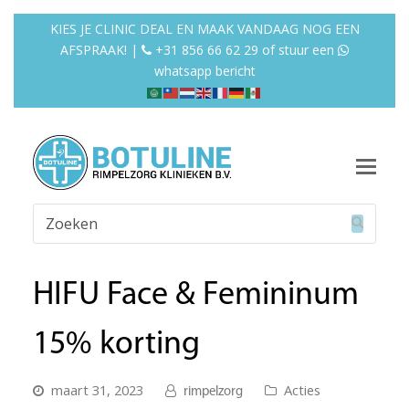
KIES JE CLINIC DEAL EN MAAK VANDAAG NOG EEN
AFSPRAAK! |
+31 856 66 62 29
of
stuur een
whatsapp bericht
Op
Mob
Zoeken
Me
Verzend
HIFU Face & Femininum
15% korting
maart 31, 2023
Acties
rimpelzorg