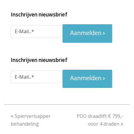
Inschrijven nieuwsbrief
Aanmelden
Inschrijven nieuwsbrief
Aanmelden
previous
Spierverlsapper
PDO draadlift € 799,-
next
behandeling
post:
post:
voor 4 draden