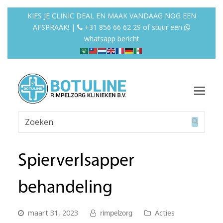
KIES JE CLINIC DEAL EN MAAK VANDAAG NOG EEN
AFSPRAAK! |
+31 856 66 62 29
of
stuur een
whatsapp bericht
Op
Mob
Zoeken
Me
Verzend
Spierverlsapper
behandeling
maart 31, 2023
Acties
rimpelzorg