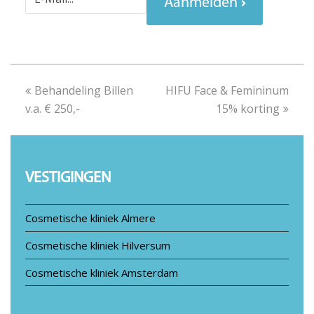
Aanmelden
previous
Behandeling Billen
HIFU Face & Femininum
next
v.a. € 250,-
post:
post:
15% korting
VESTIGINGEN
Cosmetische kliniek Almere
Cosmetische kliniek Hilversum
Cosmetische kliniek Amsterdam