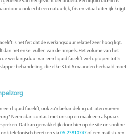
 gedeelte van het gezicht behandeld. Een liquid facelift is
rdoor u ook echt een natuurlijk, fris en vitaal uiterlijk krijgt.
elift is het feit dat de werkingsduur relatief zeer hoog ligt.
t dan het enkel vullen van de rimpels. Het volume van het
n de werkingsduur van een liquid facelift wel oplopen tot 5
verslapper behandeling, die elke 3 tot 6 maanden herhaald moet
impelzorg
n een liquid facelift, ook zo’n behandeling uit laten voeren
lzorg? Neem dan contact met ons op en maak een afspraak
spreken. Dat kan gemakkelijk door hier op de site ons online
s ook telefonisch bereiken via
06-23810747
of een mail sturen