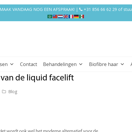
EN MAAK VANDAAG NOG EEN AFSPRAAK! |
+31 856 66 62 29
of
stuu
ssen
Contact
Behandelingen
Biofibre haar
an de liquid facelift
Blog
? Het wordt ook wel het moderne alternatief voor de