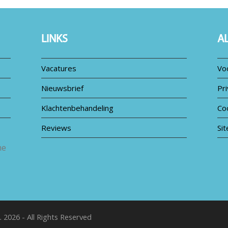
LINKS
A
Vacatures
Vo
Nieuwsbrief
Pri
Klachtenbehandeling
Co
Reviews
Si
me
.
2026 - All Rights Reserved