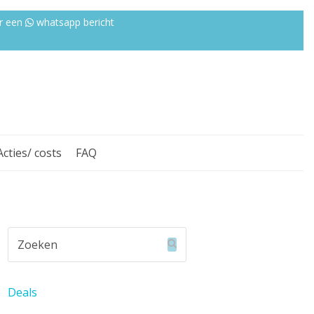
r een
whatsapp bericht
Acties/ costs
FAQ
Zoeken
Verzenden
Deals