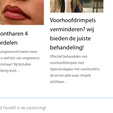
Voorhoofdrimpels
verminderen? wij
 ontharen 4
bieden de juiste
ordelen
behandeling!
 ongewenste haren meer
Effectief behandelen van
 u veel last van ongewenst
voorhoofdrimpels met
amshaar? Bij Botuline
Spierverslapper Het voorhoofd is
elzorg kunt…
de eerste plek waar rimpels
zichtbaar…
 facelift is de oplossing!