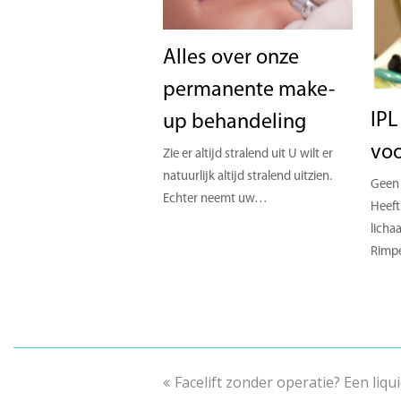
Alles over onze
permanente make-
IPL
up behandeling
vo
Zie er altijd stralend uit U wilt er
natuurlijk altijd stralend uitzien.
Geen
Echter neemt uw…
Heeft
licha
Rimp
previous
Facelift zonder operatie? Een liquid