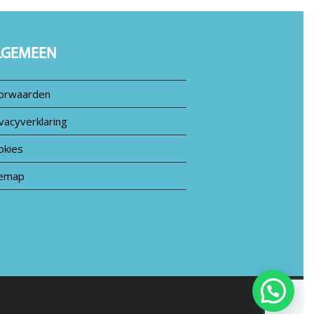
post:
LGEMEEN
orwaarden
vacyverklaring
okies
temap