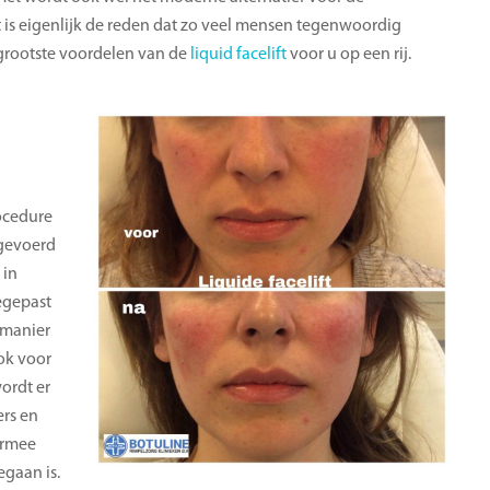
 is eigenlijk de reden dat zo veel mensen tegenwoordig
 grootste voordelen van de
liquid facelift
voor u op een rij.
rocedure
tgevoerd
 in
egepast
 manier
ok voor
ordt er
ers en
ermee
egaan is.