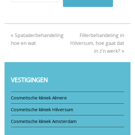
previous
Spataderbehandeling
Fillerbehandeling in
next
hoe en wat
post:
Hilversum, hoe gaat dat
post:
in z’n werk?
VESTIGINGEN
Cosmetische kliniek Almere
Cosmetische kliniek Hilversum
Cosmetische kliniek Amsterdam