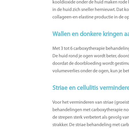
kooldioxide onder de huid maken rode bl
in de huid zich sneller hernieuwt. Dat 
collageen-en elastine productie in de 
Wallen en donkere kringen 
Met 3 tot 6 carboxytherapie behandeling
De huid rond je ogen wordt beter, door
doordat de doorbloeding wordt gestimul
volumeverlies onder de ogen, kun je bet
Striae en cellulitis verminder
Voor het verminderen van striae (groeis
behandelingen met carboxytherapie nod
de strepen sterk verbetert als gevolg v
strakker. De striae behandeling met ca