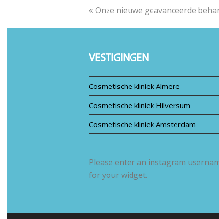
previous
Onze nieuwe geavanceerde beha
post:
VESTIGINGEN
Cosmetische kliniek Almere
Cosmetische kliniek Hilversum
Cosmetische kliniek Amsterdam
Please enter an instagram userna
for your widget.