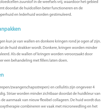
oedcellen zuurstof in de weefsels vrij, waardoor het gebied
komt doordat de huidcellen beter functioneren en de
opperhuid en lederhuid worden gestimuleerd.
aanpakken
en kun je van wallen en donkere kringen rond je ogen af zijn.
dat de huid strakker wordt. Donkere, kringen worden minder
eerd. Als de wallen of kringen worden veroorzaakt door
er een behandeling met fillers laten doen.
en
trepen/zwangerschapsstrepen) en cellulitis zijn ongeveer 4
ig. Striae worden minder zichtbaar doordat de huidkleur van
an de aanmaak van nieuw flexibel collageen. De huid wordt dus
rboxytherapie combineren we vaak met microneedling en het