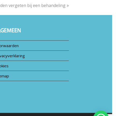
den vergeten bij een behandeling
LGEMEEN
orwaarden
vacyverklaring
okies
temap