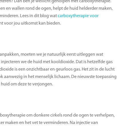
beteren? Dan ben je wellicht geholpen met carboxytherapie.
en en wallen rond de ogen, helpt de huid helderder maken,
rminderen. Lees in dit blog wat
carboxytherapie voor
ht voor jou uitkomst kan bieden.
npakken, moeten we je natuurlijk eerst uitleggen wat
 injecteren we de huid met kooldioxide. Dat is hetzelfde gas
oxide is een onzichtbaar en geurloos gas. Het zit in de lucht
ok aanwezig in het menselijk lichaam. De nieuwste toepassing
e huid om deze te verjongen.
rboxytherapie om donkere cirkels rond de ogen te verhelpen,
er maken en het vet te verminderen. Na injectie van