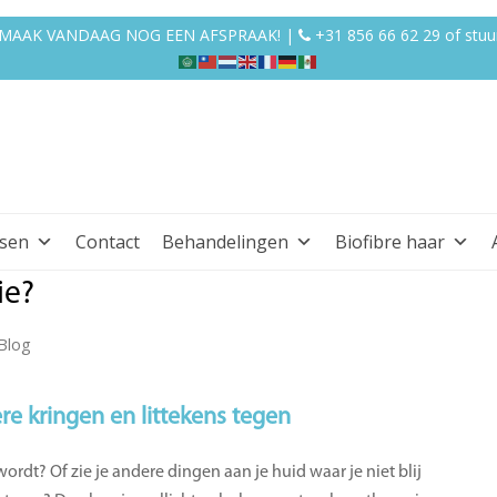
EN MAAK VANDAAG NOG EEN AFSPRAAK! |
+31 856 66 62 29
of
stuu
ssen
Contact
Behandelingen
Biofibre haar
ie?
Blog
e kringen en littekens tegen
ordt? Of zie je andere dingen aan je huid waar je niet blij