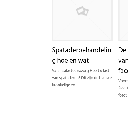
Spataderbehandelin
De 
g hoe en wat
van
fac
Van intake tot nazorg Heeft u last
van spataderen? Dit zijn de blauwe,
Voord
kronkelige en…
faceli
foto’