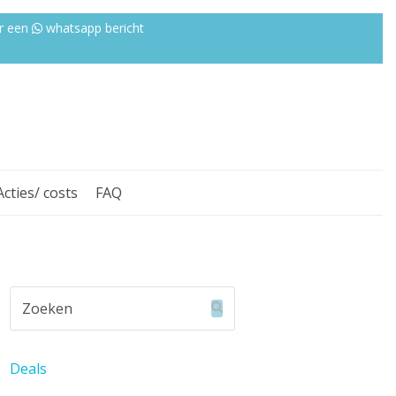
r een
whatsapp bericht
Acties/ costs
FAQ
Zoeken
Verzenden
Deals