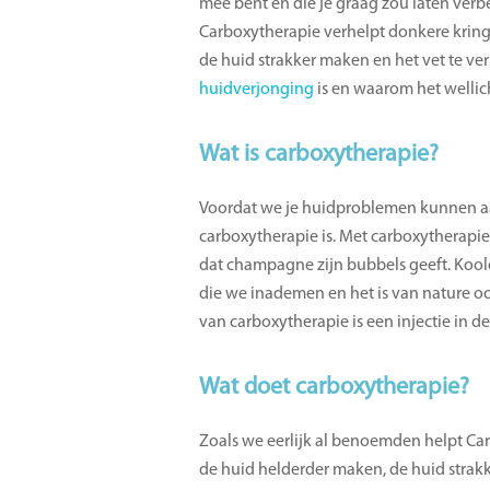
mee bent en die je graag zou laten ver
Carboxytherapie verhelpt donkere kring
de huid strakker maken en het vet te ve
huidverjonging
is en waarom het wellic
Wat is carboxytherapie?
Voordat we je huidproblemen kunnen aa
carboxytherapie is. Met carboxytherapie
dat champagne zijn bubbels geeft. Kooldi
die we inademen en het is van nature o
van carboxytherapie is een injectie in d
Wat doet carboxytherapie?
Zoals we eerlijk al benoemden helpt Ca
de huid helderder maken, de huid strakk