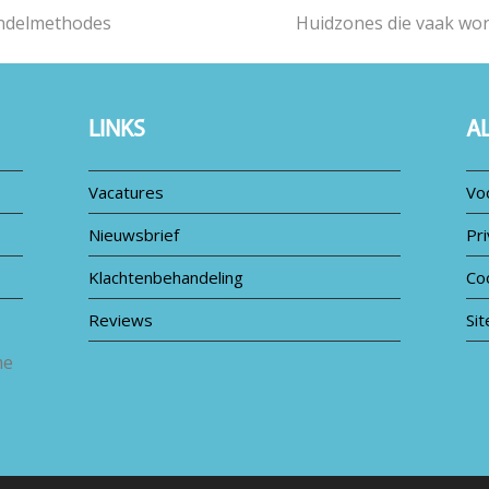
ndelmethodes
Huidzones die vaak wor
next
post:
LINKS
A
Vacatures
Vo
Nieuwsbrief
Pri
Klachtenbehandeling
Co
Reviews
Si
me